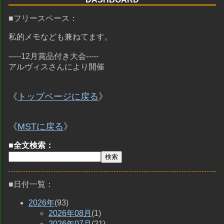
■フリースペース：
私的メモなども兼ねてます。
-----12月賞品付き大会-----
アルヴィスさんにより開催
《
トップページに戻る
》
《
MSTに戻る
》
■全文検索：
■日付一覧：
2026
年
(93)
2026
年
08
月
(1)
2026
年
07
月
(21)