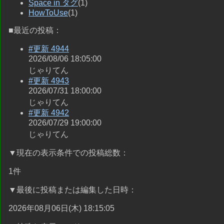
Space in タグ
(1)
HowToUse
(1)
■最近の投稿：
#更新 4944
2026/08/06
18:05:00
じゃりてん
#更新 4943
2026/07/31
18:00:00
じゃりてん
#更新 4942
2026/07/29
19:00:00
じゃりてん
▼現在の表示条件での投稿総数：
1件
▼最後に投稿または編集した日時：
2026年08月06日(木) 18:15:05