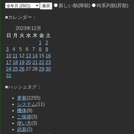
新しい順(降順)
時系列順(昇順)
■カレンダー：
2023年
12月
日
月
火
水
木
金
土
1
2
3
4
5
6
7
8
9
10
11
12
13
14
15
16
17
18
19
20
21
22
23
24
25
26
27
28
29
30
31
■ハッシュタグ：
更新
(2255)
システム
(11)
機体
(9)
ご挨拶
(3)
使い方
(3)
武装
(2)