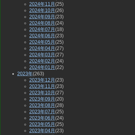
2024
年
11
月
(25)
2024
年
10
月
(26)
2024
年
09
月
(23)
2024
年
08
月
(24)
2024
年
07
月
(18)
2024
年
06
月
(23)
2024
年
05
月
(25)
2024
年
04
月
(27)
2024
年
03
月
(27)
2024
年
02
月
(24)
2024
年
01
月
(22)
2023
年
(263)
2023
年
12
月
(23)
2023
年
11
月
(23)
2023
年
10
月
(27)
2023
年
09
月
(20)
2023
年
08
月
(28)
2023
年
07
月
(25)
2023
年
06
月
(24)
2023
年
05
月
(25)
2023
年
04
月
(23)