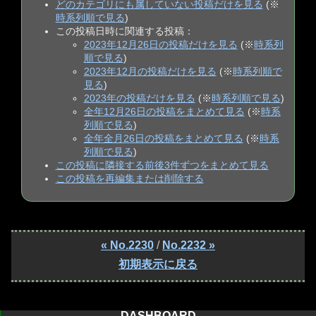
どのカテゴリにも属していない投稿だけを見る
(※
時系列順で見る
)
この投稿日時に関連する投稿：
2023年12月26日の投稿だけを見る
(※
時系列
順で見る
)
2023年12月の投稿だけを見る
(※
時系列順で
見る
)
2023年の投稿だけを見る
(※
時系列順で見る
)
全年12月26日の投稿をまとめて見る
(※
時系
列順で見る
)
全年全月26日の投稿をまとめて見る
(※
時系
列順で見る
)
この投稿に隣接する前後3件ずつをまとめて見る
この投稿を再編集または削除する
« No.2230
/
No.2232 »
初期表示に戻る
DASHBOARD